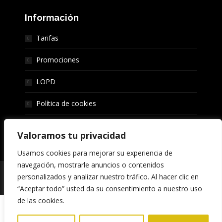
Información
Tarifas
Promociones
LOPD
Política de cookies
Trabaja con Nosotras
Valoramos tu privacidad
Usamos cookies para mejorar su experiencia de
navegación, mostrarle anuncios o contenidos
Todos los derechos reservados © Massage Tantra Center
personalizados y analizar nuestro tráfico. Al hacer clic en
Sevilla
“Aceptar todo” usted da su consentimiento a nuestro uso
de las cookies.