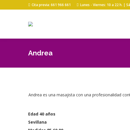
Cita previa: 661 966 661
Lunes - Viernes: 10 a 22 h. | 
Andrea
Andrea es una masajista con una profesionalidad contr
Edad 40 años
Sevillana