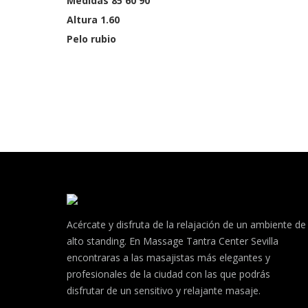
Medidas 85 60 90
Altura 1.60
Pelo rubio
Acércate y disfruta de la relajación de un ambiente de
alto standing. En Massage Tantra Center Sevilla
encontraras a las masajistas más elegantes y
profesionales de la ciudad con las que podrás
disfrutar de un sensitivo y relajante masaje.