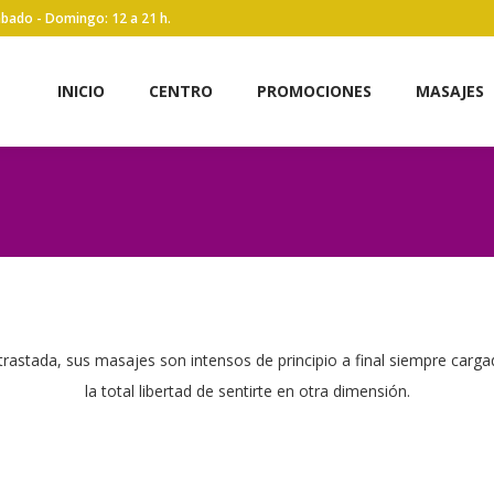
Sábado - Domingo: 12 a 21 h.
INICIO
CENTRO
PROMOCIONES
MASAJES
astada, sus masajes son intensos de principio a final siempre carga
la total libertad de sentirte en otra dimensión.