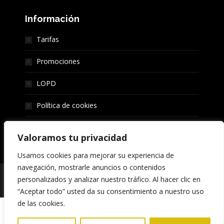
Información
Tarifas
Promociones
LOPD
Política de cookies
Trabaja con Nosotras
Valoramos tu privacidad
Usamos cookies para mejorar su experiencia de
navegación, mostrarle anuncios o contenidos
Todos los derechos reservados © Massage Tantra Center
personalizados y analizar nuestro tráfico. Al hacer clic en
Sevilla
“Aceptar todo” usted da su consentimiento a nuestro uso
de las cookies.